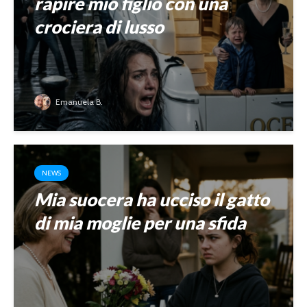
rapire mio figlio con una
crociera di lusso
Emanuela B.
NEWS
Mia suocera ha ucciso il gatto
di mia moglie per una sfida