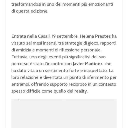
trasformandosi in uno dei momenti più emozionanti
di questa edizione.
Entrata nella Casa il 19 settembre,
Helena Prestes
ha
vissuto sei mesi intensi, tra strategie di gioco, rapporti
di amicizia e momenti di riflessione personale.
Tuttavia, uno degli eventi più significativi del suo
percorso è stato l’incontro con
Javier Martinez
, che
ha dato vita a un sentimento forte e inaspettato. La
loro relazione è diventata un punto di riferimento per
entrambi, offrendo supporto reciproco in un contesto
spesso difficile come quello del reality.
U
n
L
m
o
u
a
t
d
e
e
d
:
1
0
0
.
0
0
%