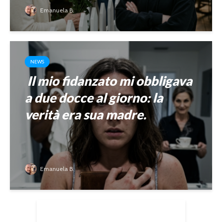
Emanuela B.
NEWS
Il mio fidanzato mi obbligava
a due docce al giorno: la
verità era sua madre.
Emanuela B.