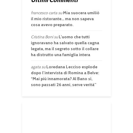
francesco carta
su
Mia suocera umiliò
il mio ristorante… ma non sapeva
cosa avevo preparato.
Cristina Boni
su
L’uomo che tutti
ignoravano ha salvato quella cagna
legata, ma il segreto sotto il collare
ha distrutto una famiglia intera
agata
su
Loredana Lecciso esplode
dopo l’intervista di Romina a Belve:
“Mai più innamorata? Al Bano sì,
sono passati 26 anni, serve verità”