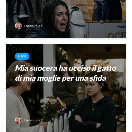
Emanuela B.
NEWS
Mia suocera ha ucciso il gatto
di mia moglie per una sfida
Emanuela B.