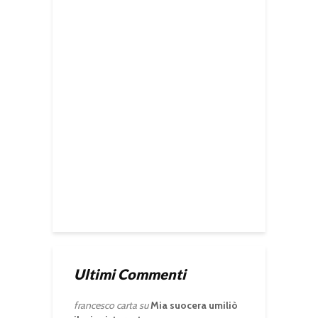
Ultimi Commenti
francesco carta
su
Mia suocera umiliò