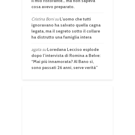
il mio ristorante… ma non sapeva
cosa avevo preparato.
Cristina Boni
su
L’uomo che tutti
ignoravano ha salvato quella cagna
legata, ma il segreto sotto il collare
ha distrutto una famiglia intera
agata
su
Loredana Lecciso esplode
dopo l’intervista di Romina a Belve:
“Mai più innamorata? Al Bano sì,
sono passati 26 anni, serve verità”