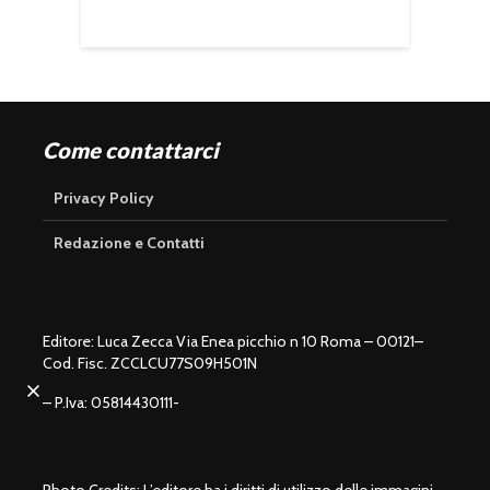
Come contattarci
Privacy Policy
Redazione e Contatti
Editore: Luca Zecca Via Enea picchio n 10 Roma – 00121–
Cod. Fisc. ZCCLCU77S09H501N
U
n
L
m
o
u
– P.Iva: 05814430111-
a
t
d
e
e
d
:
1
0
0
.
0
0
%