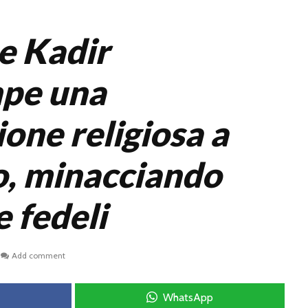
ne Kadir
mpe una
one religiosa a
, minacciando
 fedeli
Add comment
WhatsApp