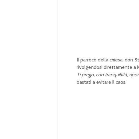
u
a
t
d
e
e
d
:
1
0
0
.
0
0
%
Il parroco della chiesa, don
S
rivolgendosi direttamente a
Ti prego, con tranquillità, ripo
bastati a evitare il caos.