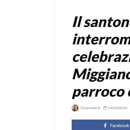
Il santo
interro
celebrazi
Miggiano
parroco e
Emanuela B.
09/06/2025
Facebook