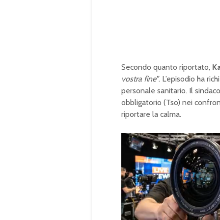
Secondo quanto riportato,
Ka
vostra fine”
. L’episodio ha ric
personale sanitario. Il sinda
obbligatorio (Tso) nei confron
riportare la calma.
U
n
L
m
o