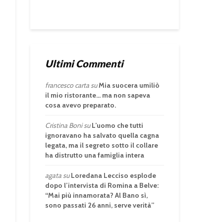
Ultimi Commenti
francesco carta
su
Mia suocera umiliò
il mio ristorante… ma non sapeva
cosa avevo preparato.
Cristina Boni
su
L’uomo che tutti
ignoravano ha salvato quella cagna
legata, ma il segreto sotto il collare
ha distrutto una famiglia intera
agata
su
Loredana Lecciso esplode
dopo l’intervista di Romina a Belve:
“Mai più innamorata? Al Bano sì,
sono passati 26 anni, serve verità”