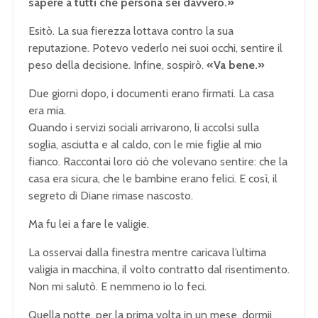
sapere a tutti che persona sei davvero.»
Esitò. La sua fierezza lottava contro la sua
reputazione. Potevo vederlo nei suoi occhi, sentire il
peso della decisione. Infine, sospirò.
«Va bene.»
Due giorni dopo, i documenti erano firmati. La casa
era mia.
Quando i servizi sociali arrivarono, li accolsi sulla
soglia, asciutta e al caldo, con le mie figlie al mio
fianco. Raccontai loro ciò che volevano sentire: che la
casa era sicura, che le bambine erano felici. E così, il
segreto di Diane rimase nascosto.
Ma fu lei a fare le valigie.
La osservai dalla finestra mentre caricava l’ultima
valigia in macchina, il volto contratto dal risentimento.
Non mi salutò. E nemmeno io lo feci.
Quella notte, per la prima volta in un mese, dormii