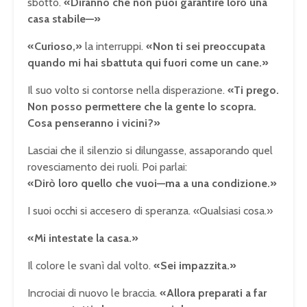
sbottò.
«Diranno che non puoi garantire loro una
casa stabile—»
«Curioso,»
la interruppi.
«Non ti sei preoccupata
quando mi hai sbattuta qui fuori come un cane.»
Il suo volto si contorse nella disperazione.
«Ti prego.
Non posso permettere che la gente lo scopra.
Cosa penseranno i vicini?»
Lasciai che il silenzio si dilungasse, assaporando quel
rovesciamento dei ruoli. Poi parlai:
«Dirò loro quello che vuoi—ma a una condizione.»
I suoi occhi si accesero di speranza. «Qualsiasi cosa.»
«Mi intestate la casa.»
Il colore le svanì dal volto.
«Sei impazzita.»
Incrociai di nuovo le braccia.
«Allora preparati a far