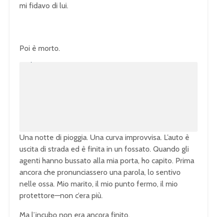
mi fidavo di lui.
Poi è morto.
U
n
L
m
o
u
a
t
d
e
e
d
:
1
0
0
.
0
0
%
Una notte di pioggia. Una curva improvvisa. L’auto è
uscita di strada ed è finita in un fossato. Quando gli
agenti hanno bussato alla mia porta, ho capito. Prima
ancora che pronunciassero una parola, lo sentivo
nelle ossa. Mio marito, il mio punto fermo, il mio
protettore—non c’era più.
Ma l’incubo non era ancora finito.