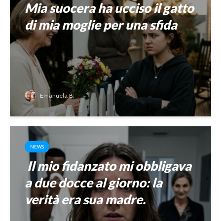
Mia suocera ha ucciso il gatto
di mia moglie per una sfida
Emanuela B.
NEWS
Il mio fidanzato mi obbligava
a due docce al giorno: la
verità era sua madre.