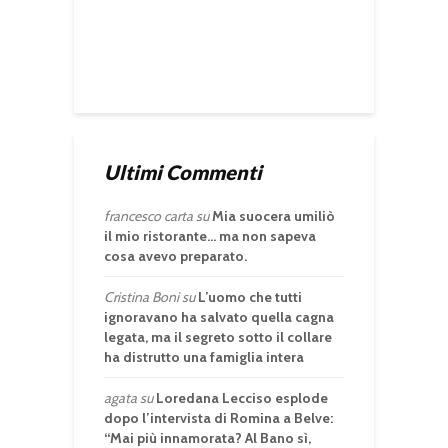
Ultimi Commenti
francesco carta
su
Mia suocera umiliò
il mio ristorante… ma non sapeva
cosa avevo preparato.
Cristina Boni
su
L’uomo che tutti
ignoravano ha salvato quella cagna
legata, ma il segreto sotto il collare
ha distrutto una famiglia intera
agata
su
Loredana Lecciso esplode
dopo l’intervista di Romina a Belve:
“Mai più innamorata? Al Bano sì,