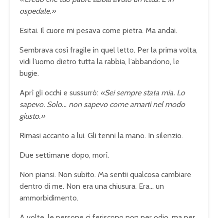
ospedale.»
Esitai. Il cuore mi pesava come pietra. Ma andai.
Sembrava così fragile in quel letto. Per la prima volta,
vidi l’uomo dietro tutta la rabbia, l’abbandono, le
bugie.
Aprì gli occhi e sussurrò:
«Sei sempre stata mia. Lo
sapevo. Solo… non sapevo come amarti nel modo
giusto.»
Rimasi accanto a lui. Gli tenni la mano. In silenzio.
Due settimane dopo, morì.
Non piansi. Non subito. Ma sentii qualcosa cambiare
dentro di me. Non era una chiusura. Era… un
ammorbidimento.
A volte, le persone ci feriscono non per odio, ma per