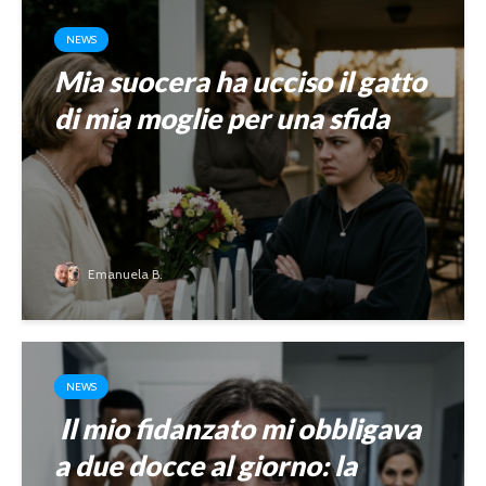
NEWS
Mia suocera ha ucciso il gatto
di mia moglie per una sfida
Emanuela B.
NEWS
Il mio fidanzato mi obbligava
a due docce al giorno: la