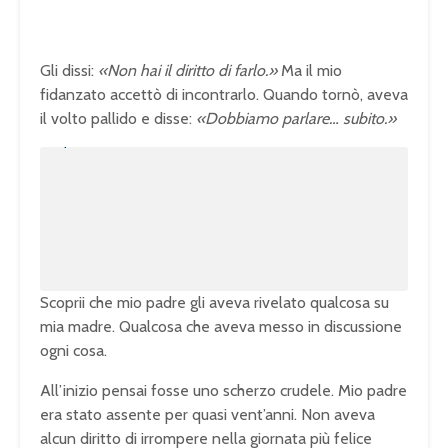
Gli dissi:
«Non hai il diritto di farlo.»
Ma il mio
fidanzato accettò di incontrarlo. Quando tornò, aveva
il volto pallido e disse:
«Dobbiamo parlare… subito.»
U
n
L
m
o
u
a
t
d
e
e
d
:
1
0
0
.
0
0
%
Scoprii che mio padre gli aveva rivelato qualcosa su
mia madre. Qualcosa che aveva messo in discussione
ogni cosa.
All’inizio pensai fosse uno scherzo crudele. Mio padre
era stato assente per quasi vent’anni. Non aveva
alcun diritto di irrompere nella giornata più felice