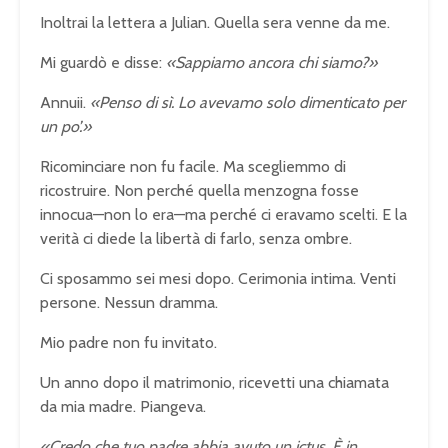
Inoltrai la lettera a Julian. Quella sera venne da me.
Mi guardò e disse:
«Sappiamo ancora chi siamo?»
Annuii.
«Penso di sì. Lo avevamo solo dimenticato per
un po’.»
Ricominciare non fu facile. Ma scegliemmo di
ricostruire. Non perché quella menzogna fosse
innocua—non lo era—ma perché ci eravamo scelti. E la
verità ci diede la libertà di farlo, senza ombre.
Ci sposammo sei mesi dopo. Cerimonia intima. Venti
persone. Nessun dramma.
Mio padre non fu invitato.
Un anno dopo il matrimonio, ricevetti una chiamata
da mia madre. Piangeva.
«Credo che tuo padre abbia avuto un ictus. È in