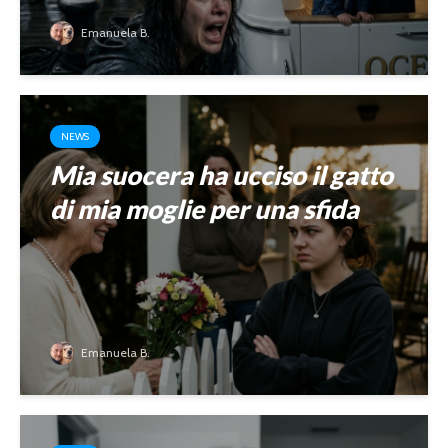
Emanuela B.
NEWS
Mia suocera ha ucciso il gatto
di mia moglie per una sfida
Emanuela B.