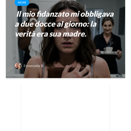
NEWS
Il mio fidanzato mi obbligava
a due docce al giorno: la
verità era sua madre.
Emanuela B.