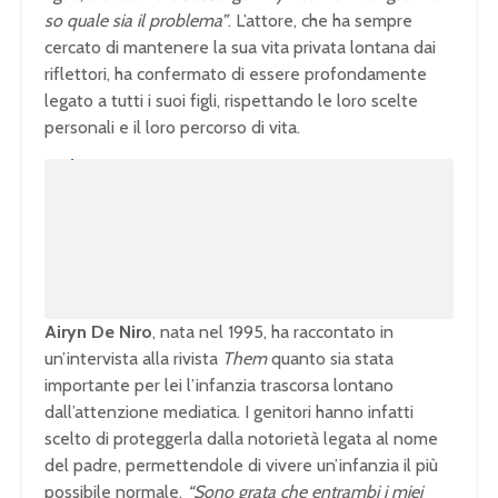
so quale sia il problema”
. L’attore, che ha sempre
cercato di mantenere la sua vita privata lontana dai
riflettori, ha confermato di essere profondamente
legato a tutti i suoi figli, rispettando le loro scelte
personali e il loro percorso di vita.
U
n
L
m
o
u
a
t
d
e
e
d
:
1
0
0
.
0
0
%
Airyn De Niro
, nata nel 1995, ha raccontato in
un’intervista alla rivista
Them
quanto sia stata
importante per lei l’infanzia trascorsa lontano
dall’attenzione mediatica. I genitori hanno infatti
scelto di proteggerla dalla notorietà legata al nome
del padre, permettendole di vivere un’infanzia il più
possibile normale.
“Sono grata che entrambi i miei