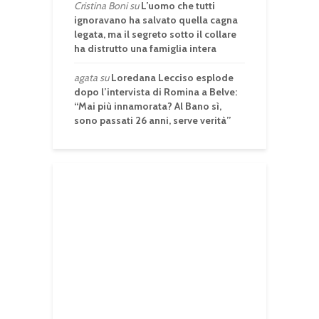
Cristina Boni
su
L’uomo che tutti
ignoravano ha salvato quella cagna
legata, ma il segreto sotto il collare
ha distrutto una famiglia intera
agata
su
Loredana Lecciso esplode
dopo l’intervista di Romina a Belve:
“Mai più innamorata? Al Bano sì,
sono passati 26 anni, serve verità”