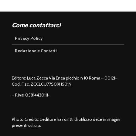
Come contattarci
Privacy Policy
Redazione e Contatti
Editore: Luca Zecca Via Enea picchio n 10 Roma – 00121–
Cod. Fisc. ZCCLCU77S09H501N
– P.Iva: 05814430111-
Photo Credits: L’editore ha i diritti di utilizzo delle immagini
presenti sul sito