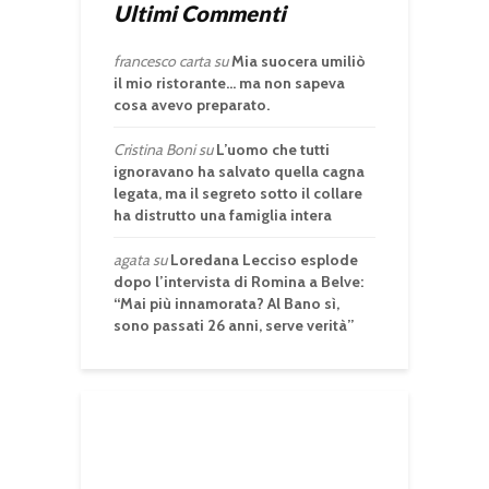
Ultimi Commenti
francesco carta
su
Mia suocera umiliò
il mio ristorante… ma non sapeva
cosa avevo preparato.
Cristina Boni
su
L’uomo che tutti
ignoravano ha salvato quella cagna
legata, ma il segreto sotto il collare
ha distrutto una famiglia intera
agata
su
Loredana Lecciso esplode
dopo l’intervista di Romina a Belve:
“Mai più innamorata? Al Bano sì,
sono passati 26 anni, serve verità”