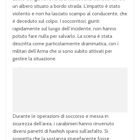
un albero situato a bordo strada. L’impatto è stato
violento e non ha lasciato scampo al conducente, che
è deceduto sul colpo. I soccorritori, giunti
rapidamente sul luogo dell’incidente, non hanno
potuto fare nulla per salvarlo. La scena è stata
descritta come particolarmente drammatica, con i
militari dell’Arma che si sono subito attivati per
gestire la situazione.
U
n
L
m
o
u
a
t
d
e
e
d
:
1
0
0
.
0
0
%
Durante le operazioni di soccorso e messa in
sicurezza dell’area, i carabinieri hanno rinvenuto
diversi panetti di hashish sparsi sull’asfalto. Si
sospetta che la sostanza stupefacente fosse