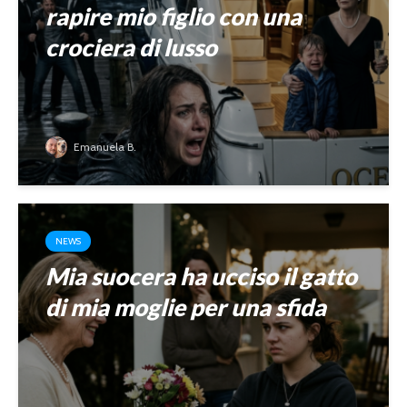
rapire mio figlio con una
crociera di lusso
Emanuela B.
NEWS
Mia suocera ha ucciso il gatto
di mia moglie per una sfida