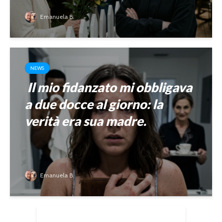
Emanuela B.
NEWS
Il mio fidanzato mi obbligava
a due docce al giorno: la
verità era sua madre.
Emanuela B.