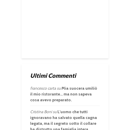
Ultimi Commenti
francesco carta
su
Mia suocera umiliò
il mio ristorante… ma non sapeva
cosa avevo preparato.
Cristina Boni
su
L’uomo che tutti
ignoravano ha salvato quella cagna
legata, ma il segreto sotto il collare
ha distrutto una famiglia intera