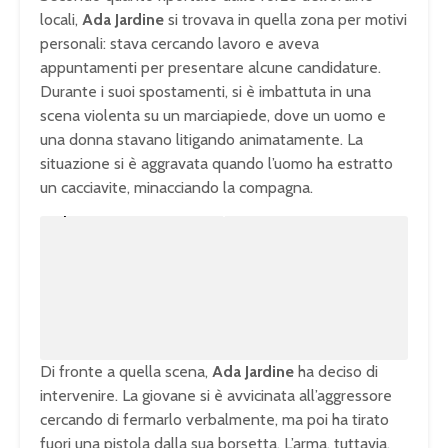
locali,
Ada Jardine
si trovava in quella zona per motivi
personali: stava cercando lavoro e aveva
appuntamenti per presentare alcune candidature.
Durante i suoi spostamenti, si è imbattuta in una
scena violenta su un marciapiede, dove un uomo e
una donna stavano litigando animatamente. La
situazione si è aggravata quando l’uomo ha estratto
un cacciavite, minacciando la compagna.
U
n
L
m
o
u
a
t
d
e
e
d
:
1
0
0
.
0
0
%
Di fronte a quella scena,
Ada Jardine
ha deciso di
intervenire. La giovane si è avvicinata all’aggressore
cercando di fermarlo verbalmente, ma poi ha tirato
fuori una pistola dalla sua borsetta. L’arma, tuttavia,