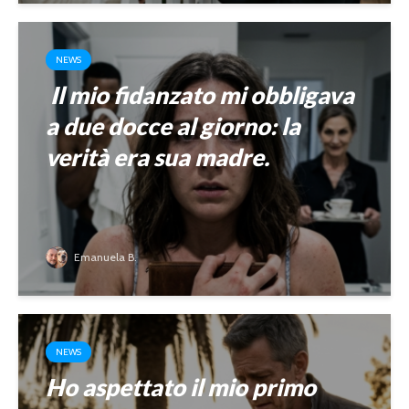
NEWS
Il mio fidanzato mi obbligava
a due docce al giorno: la
verità era sua madre.
Emanuela B.
NEWS
Ho aspettato il mio primo