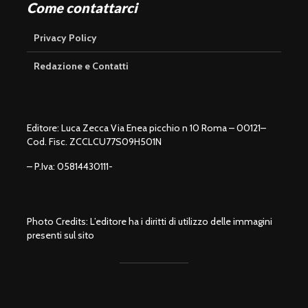
Come contattarci
Privacy Policy
Redazione e Contatti
Editore: Luca Zecca Via Enea picchio n 10 Roma – 00121–
Cod. Fisc. ZCCLCU77S09H501N
– P.Iva: 05814430111-
Photo Credits: L’editore ha i diritti di utilizzo delle immagini
presenti sul sito