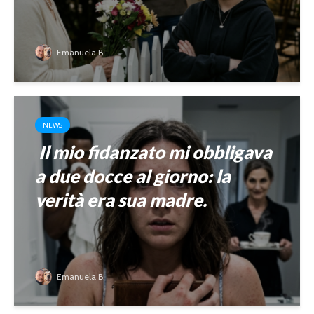
Emanuela B.
NEWS
Il mio fidanzato mi obbligava
a due docce al giorno: la
verità era sua madre.
Emanuela B.