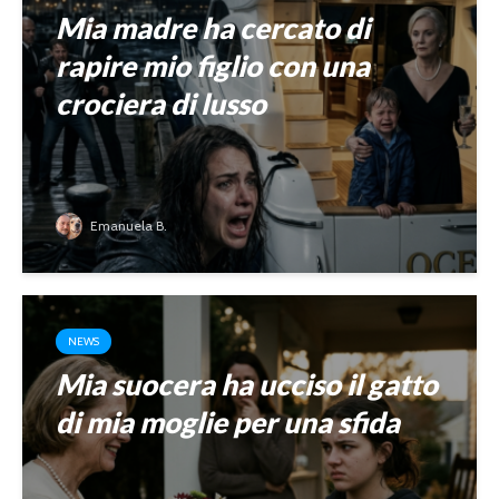
Mia madre ha cercato di
rapire mio figlio con una
crociera di lusso
Emanuela B.
NEWS
Mia suocera ha ucciso il gatto
di mia moglie per una sfida