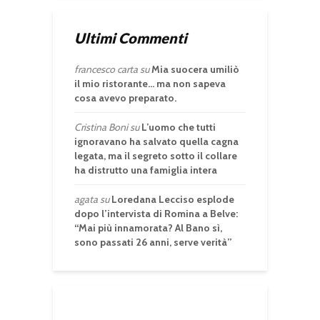
Ultimi Commenti
francesco carta
su
Mia suocera umiliò
il mio ristorante… ma non sapeva
cosa avevo preparato.
Cristina Boni
su
L’uomo che tutti
ignoravano ha salvato quella cagna
legata, ma il segreto sotto il collare
ha distrutto una famiglia intera
agata
su
Loredana Lecciso esplode
dopo l’intervista di Romina a Belve:
“Mai più innamorata? Al Bano sì,
sono passati 26 anni, serve verità”