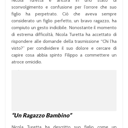
Nicola Turetta è ancora in uno stato di
sconvolgimento e confusione per l’orrore che suo
figlio ha perpetrato. Ciò che aveva sempre
considerato un figlio perfetto, un bravo ragazzo, ha
compiuto un gesto indicibile. Nonostante il momento
di estrema difficoltà, Nicola Turetta ha accettato di
rispondere alle domande della trasmissione “Chi l’ha
visto?” per condividere il suo dolore e cercare di
capire cosa abbia spinto Filippo a commettere un
atroce omicidio.
U
n
L
m
o
u
a
t
d
e
e
d
:
1
0
0
.
0
0
%
“Un Ragazzo Bambino”
Nicola Turetta ha descritto suo figlio come un