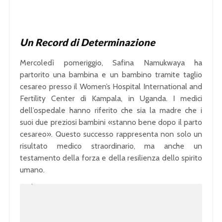
Un Record di Determinazione
Mercoledì pomeriggio, Safina Namukwaya ha
partorito una bambina e un bambino tramite taglio
cesareo presso il Women’s Hospital International and
Fertility Center di Kampala, in Uganda. I medici
dell’ospedale hanno riferito che sia la madre che i
suoi due preziosi bambini «stanno bene dopo il parto
cesareo». Questo successo rappresenta non solo un
risultato medico straordinario, ma anche un
testamento della forza e della resilienza dello spirito
umano.
U
n
L
m
o
u
a
t
d
e
e
d
:
1
0
0
.
0
0