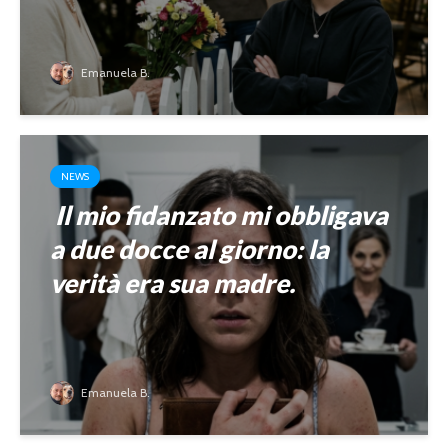
Emanuela B.
NEWS
Il mio fidanzato mi obbligava
a due docce al giorno: la
verità era sua madre.
Emanuela B.