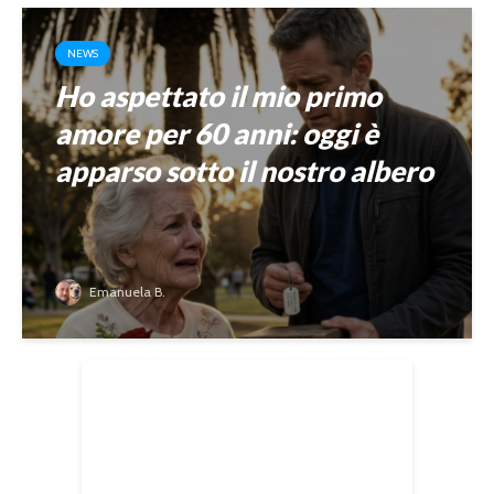
NEWS
Ho aspettato il mio primo
amore per 60 anni: oggi è
apparso sotto il nostro albero
Emanuela B.