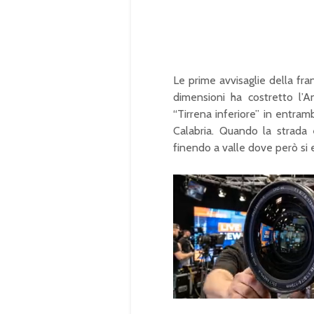
Le prime avvisaglie della fra
dimensioni ha costretto l’A
“Tirrena inferiore” in entramb
Calabria. Quando la strada e
finendo a valle dove però si 
U
n
L
m
o
u
a
t
d