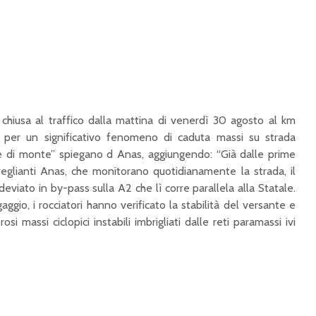
 chiusa al traffico dalla mattina di venerdì 30 agosto al km
a per un significativo fenomeno di caduta massi su strada
te di monte” spiegano d Anas, aggiungendo: “Già dalle prime
rveglianti Anas, che monitorano quotidianamente la strada, il
deviato in by-pass sulla A2 che lì corre parallela alla Statale.
aggio, i rocciatori hanno verificato la stabilità del versante e
si massi ciclopici instabili imbrigliati dalle reti paramassi ivi