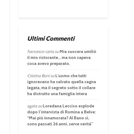
Ultimi Commenti
francesco carta
su
Mia suocera umiliò
il mio ristorante… ma non sapeva
cosa avevo preparato.
Cristina Boni
su
L’uomo che tutti
ignoravano ha salvato quella cagna
legata, ma il segreto sotto il collare
ha distrutto una famiglia intera
agata
su
Loredana Lecciso esplode
dopo l’intervista di Romina a Belve:
“Mai più innamorata? Al Bano sì,
sono passati 26 anni, serve verità”