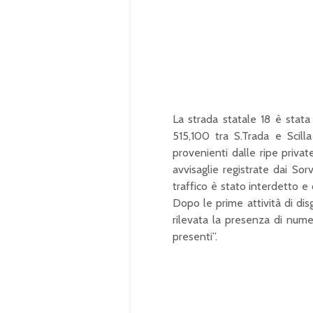
e
e
d
:
1
0
0
.
0
0
%
La strada statale 18 è stata
515,100 tra S.Trada e Scill
provenienti dalle ripe priva
avvisaglie registrate dai So
traffico è stato interdetto e 
Dopo le prime attività di disg
rilevata la presenza di numero
presenti”.