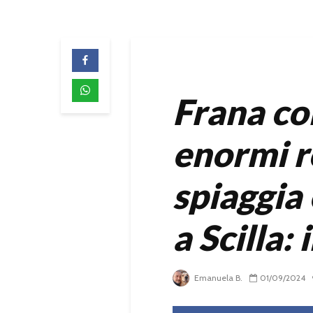
Frana col
enormi r
spiaggia 
a Scilla: 
Emanuela B.
01/09/2024