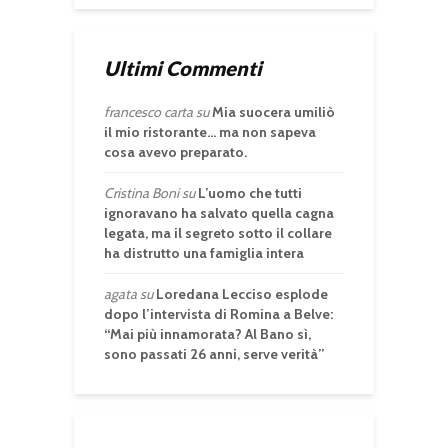
Ultimi Commenti
francesco carta
su
Mia suocera umiliò
il mio ristorante… ma non sapeva
cosa avevo preparato.
Cristina Boni
su
L’uomo che tutti
ignoravano ha salvato quella cagna
legata, ma il segreto sotto il collare
ha distrutto una famiglia intera
agata
su
Loredana Lecciso esplode
dopo l’intervista di Romina a Belve:
“Mai più innamorata? Al Bano sì,
sono passati 26 anni, serve verità”