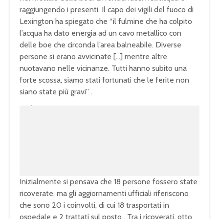
raggiungendo i presenti. Il capo dei vigili del fuoco di
Lexington ha spiegato che “il fulmine che ha colpito
l’acqua ha dato energia ad un cavo metallico con
delle boe che circonda l’area balneabile. Diverse
persone si erano avvicinate […] mentre altre
nuotavano nelle vicinanze. Tutti hanno subito una
forte scossa, siamo stati fortunati che le ferite non
siano state più gravi” .
U
n
L
m
o
u
a
t
d
e
e
d
:
1
0
0
.
0
0
%
Inizialmente si pensava che 18 persone fossero state
ricoverate, ma gli aggiornamenti ufficiali riferiscono
che sono 20 i coinvolti, di cui 18 trasportati in
ospedale e 2 trattati sul posto . Tra i ricoverati, otto