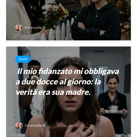
Emanuela B.
NEWS
Il mio fidanzato mi obbligava
a due docce al giorno: la
verità era sua madre.
Emanuela B.