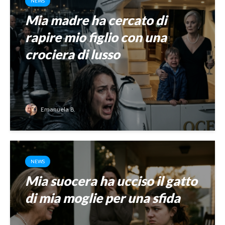
NEWS
Mia madre ha cercato di
rapire mio figlio con una
crociera di lusso
Emanuela B.
NEWS
Mia suocera ha ucciso il gatto
di mia moglie per una sfida