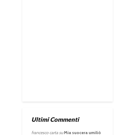
Ultimi Commenti
francesco carta
su
Mia suocera umiliò