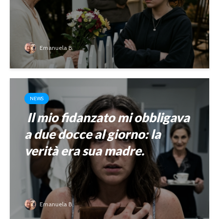
Emanuela B.
NEWS
Il mio fidanzato mi obbligava
a due docce al giorno: la
verità era sua madre.
Emanuela B.