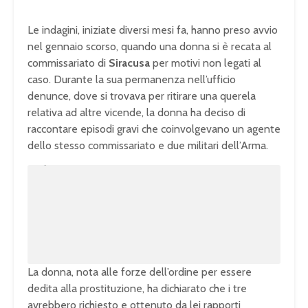
Le indagini, iniziate diversi mesi fa, hanno preso avvio
nel gennaio scorso, quando una donna si è recata al
commissariato di
Siracusa
per motivi non legati al
caso. Durante la sua permanenza nell’ufficio
denunce, dove si trovava per ritirare una querela
relativa ad altre vicende, la donna ha deciso di
raccontare episodi gravi che coinvolgevano un agente
dello stesso commissariato e due militari dell’Arma.
U
n
L
m
o
u
a
t
d
e
e
d
:
1
0
0
.
0
0
%
La donna, nota alle forze dell’ordine per essere
dedita alla prostituzione, ha dichiarato che i tre
avrebbero richiesto e ottenuto da lei rapporti