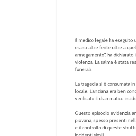
Il medico legale ha eseguito
erano altre ferite oltre a qu
annegamento”, ha dichiarato i
violenza. La salma è stata rest
funerali.
La tragedia si è consumata in
locale. L’anziana era ben cono
verificato il drammatico incid
Questo episodio evidenzia anco
piovana, spesso presenti nelle
e il controllo di queste stru
incidenti simili.