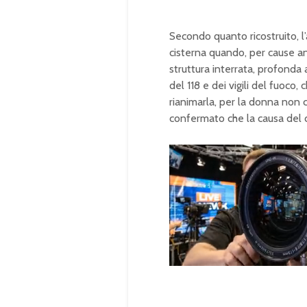
Secondo quanto ricostruito, l’
cisterna quando, per cause anc
struttura interrata, profonda
del 118 e dei vigili del fuoco,
rianimarla, per la donna non c
confermato che la causa del 
U
n
L
m
o
u
a
t
d
e
e
d
:
1