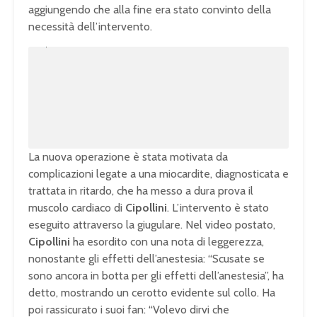
aggiungendo che alla fine era stato convinto della
necessità dell’intervento.
U
n
L
m
o
u
a
t
d
e
e
d
:
1
0
0
.
0
0
%
La nuova operazione è stata motivata da
complicazioni legate a una miocardite, diagnosticata e
trattata in ritardo, che ha messo a dura prova il
muscolo cardiaco di
Cipollini
. L’intervento è stato
eseguito attraverso la giugulare. Nel video postato,
Cipollini
ha esordito con una nota di leggerezza,
nonostante gli effetti dell’anestesia: “Scusate se
sono ancora in botta per gli effetti dell’anestesia”, ha
detto, mostrando un cerotto evidente sul collo. Ha
poi rassicurato i suoi fan: “Volevo dirvi che