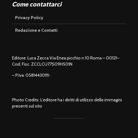
Come contattarci
Privacy Policy
Redazione e Contatti
Editore: Luca Zecca Via Enea picchio n 10 Roma – 00121–
Cod. Fisc. ZCCLCU77S09H501N
– P.Iva: 05814430111-
Photo Credits: L’editore ha i diritti di utilizzo delle immagini
presenti sul sito