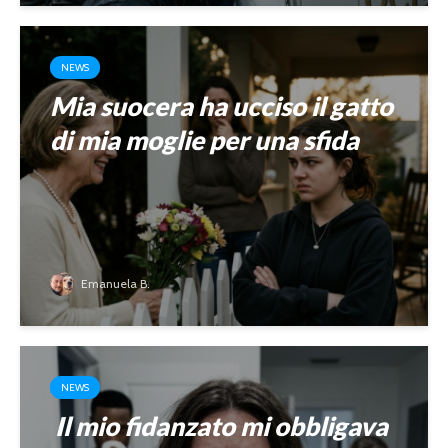
NEWS
Mia suocera ha ucciso il gatto
di mia moglie per una sfida
Emanuela B.
NEWS
Il mio fidanzato mi obbligava