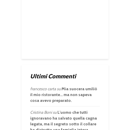
Ultimi Commenti
francesco carta
su
Mia suocera umiliò
il mio ristorante… ma non sapeva
cosa avevo preparato.
Cristina Boni
su
L’uomo che tutti
ignoravano ha salvato quella cagna
legata, ma il segreto sotto il collare
ha distrutto una famiglia intera