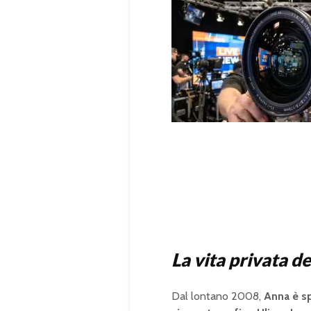
U
n
L
m
o
u
a
t
d
e
e
d
:
1
0
0
.
0
0
%
La vita privata de
Dal lontano 2008,
Anna è s