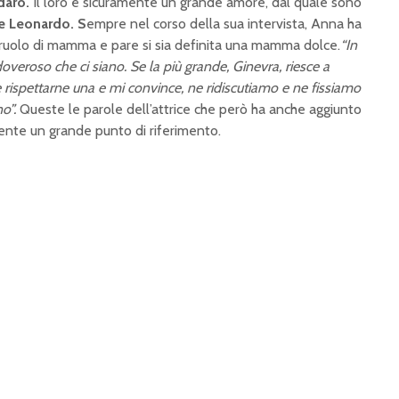
daro.
Il loro è sicuramente un grande amore, dal quale sono
e Leonardo. S
empre nel corso della sua intervista, Anna ha
 ruolo di mamma e pare si sia definita una mamma dolce.
“In
overoso che ci siano. Se la più grande, Ginevra, riesce a
 rispettarne una e mi convince, ne ridiscutiamo e ne fissiamo
no”.
Queste le parole dell’attrice che però ha anche aggiunto
amente un grande punto di riferimento.