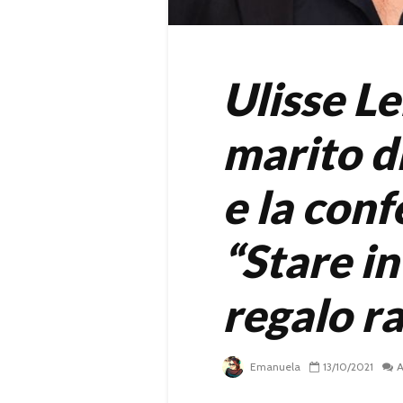
Ulisse Le
marito di
e la conf
“Stare in
regalo r
Emanuela
13/10/2021