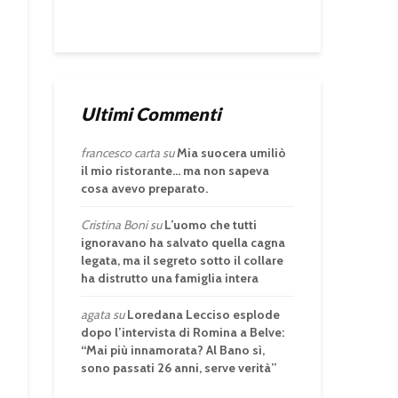
Ultimi Commenti
francesco carta
su
Mia suocera umiliò
il mio ristorante… ma non sapeva
cosa avevo preparato.
Cristina Boni
su
L’uomo che tutti
ignoravano ha salvato quella cagna
legata, ma il segreto sotto il collare
ha distrutto una famiglia intera
agata
su
Loredana Lecciso esplode
dopo l’intervista di Romina a Belve:
“Mai più innamorata? Al Bano sì,
sono passati 26 anni, serve verità”