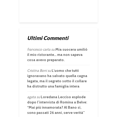
Ultimi Commenti
francesco carta
su
Mia suocera umiliò
il mio ristorante… ma non sapeva
cosa avevo preparato.
Cristina Boni
su
L’uomo che tutti
ignoravano ha salvato quella cagna
legata, ma il segreto sotto il collare
ha distrutto una famiglia intera
agata
su
Loredana Lecciso esplode
dopo l’intervista di Romina a Belve:
“Mai più innamorata? Al Bano sì,
sono passati 26 anni, serve verità”