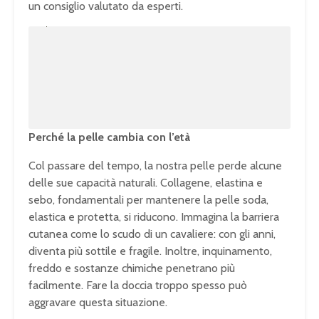
un consiglio valutato da esperti.
U
n
L
m
o
u
a
t
d
e
e
d
:
1
0
0
.
0
0
%
Perché la pelle cambia con l’età
Col passare del tempo, la nostra pelle perde alcune
delle sue capacità naturali. Collagene, elastina e
sebo, fondamentali per mantenere la pelle soda,
elastica e protetta, si riducono. Immagina la barriera
cutanea come lo scudo di un cavaliere: con gli anni,
diventa più sottile e fragile. Inoltre, inquinamento,
freddo e sostanze chimiche penetrano più
facilmente. Fare la doccia troppo spesso può
aggravare questa situazione.