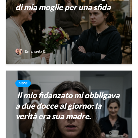
di mia moglie per una sfida
Emanuela B.
NEWS
Il mio fidanzato mi obbligava
a due docce al giorno: la
verità era sua madre.