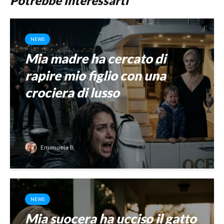
Potrebbe interessarti
NEWS
Mia madre ha cercato di
rapire mio figlio con una
crociera di lusso
Emanuela B.
NEWS
Mia suocera ha ucciso il gatto