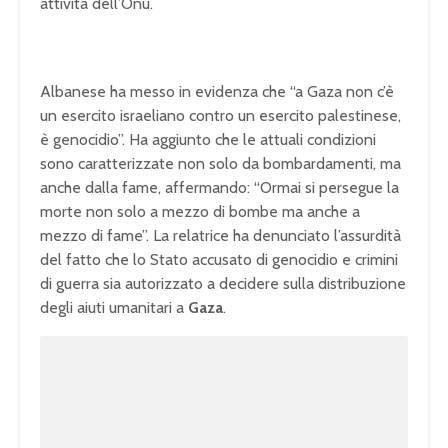
attività dell’Onu.
Albanese ha messo in evidenza che “a Gaza non c’è
un esercito israeliano contro un esercito palestinese,
è genocidio”. Ha aggiunto che le attuali condizioni
sono caratterizzate non solo da bombardamenti, ma
anche dalla fame, affermando: “Ormai si persegue la
morte non solo a mezzo di bombe ma anche a
mezzo di fame”. La relatrice ha denunciato l’assurdità
del fatto che lo Stato accusato di genocidio e crimini
di guerra sia autorizzato a decidere sulla distribuzione
degli aiuti umanitari a
Gaza
.
U
n
L
m
o
u
a
t
d
e
e
d
:
1
0
0
.
0
0
%