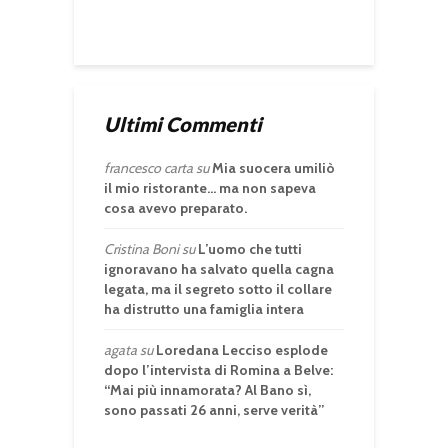
Ultimi Commenti
francesco carta
su
Mia suocera umiliò
il mio ristorante… ma non sapeva
cosa avevo preparato.
Cristina Boni
su
L’uomo che tutti
ignoravano ha salvato quella cagna
legata, ma il segreto sotto il collare
ha distrutto una famiglia intera
agata
su
Loredana Lecciso esplode
dopo l’intervista di Romina a Belve:
“Mai più innamorata? Al Bano sì,
sono passati 26 anni, serve verità”