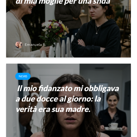
di mia moglie per una sfida
Emanuela B.
NEWS
Il mio fidanzato mi obbligava
a due docce al giorno: la
verità era sua madre.