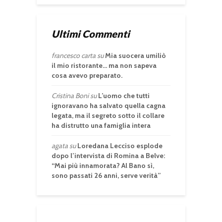
Ultimi Commenti
francesco carta
su
Mia suocera umiliò
il mio ristorante… ma non sapeva
cosa avevo preparato.
Cristina Boni
su
L’uomo che tutti
ignoravano ha salvato quella cagna
legata, ma il segreto sotto il collare
ha distrutto una famiglia intera
agata
su
Loredana Lecciso esplode
dopo l’intervista di Romina a Belve:
“Mai più innamorata? Al Bano sì,
sono passati 26 anni, serve verità”