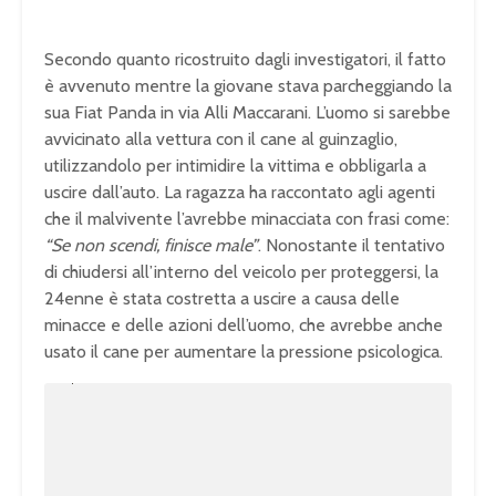
Secondo quanto ricostruito dagli investigatori, il fatto
è avvenuto mentre la giovane stava parcheggiando la
sua Fiat Panda in via Alli Maccarani. L’uomo si sarebbe
avvicinato alla vettura con il cane al guinzaglio,
utilizzandolo per intimidire la vittima e obbligarla a
uscire dall’auto. La ragazza ha raccontato agli agenti
che il malvivente l’avrebbe minacciata con frasi come:
“Se non scendi, finisce male”
. Nonostante il tentativo
di chiudersi all’interno del veicolo per proteggersi, la
24enne è stata costretta a uscire a causa delle
minacce e delle azioni dell’uomo, che avrebbe anche
usato il cane per aumentare la pressione psicologica.
U
n
L
m
o
u
a
t
d
e
e
d
:
1
0
0
.
0
0
%