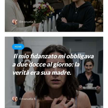
Emanuela B.
NEWS
Il mio fidanzato mi obbligava
a due docce al giorno: la
verità era sua madre.
Emanuela B.