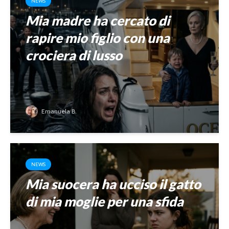
NEWS
Mia madre ha cercato di
rapire mio figlio con una
crociera di lusso
Emanuela B.
NEWS
Mia suocera ha ucciso il gatto
di mia moglie per una sfida